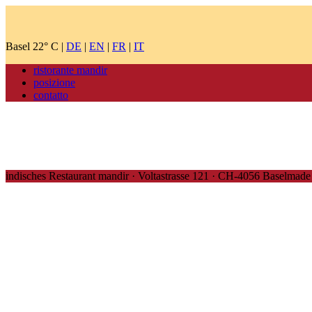
Basel 22° C
|
DE
|
EN
|
FR
|
IT
ristorante mandir
posizione
contatto
indisches Restaurant mandir · Voltastrasse 121 · CH-4056 Basel
made